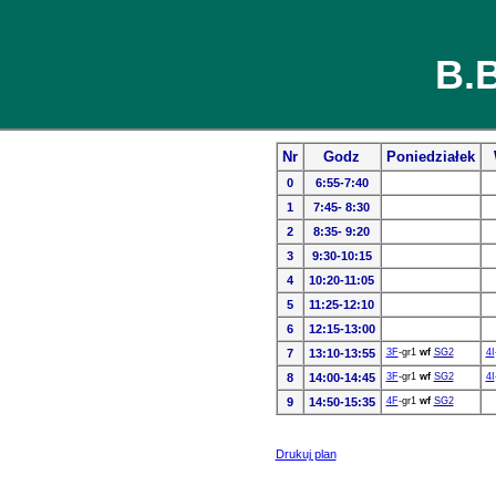
B.B
Nr
Godz
Poniedziałek
0
6:55-7:40
1
7:45- 8:30
2
8:35- 9:20
3
9:30-10:15
4
10:20-11:05
5
11:25-12:10
6
12:15-13:00
7
13:10-13:55
3F
-gr1
wf
SG2
4I
8
14:00-14:45
3F
-gr1
wf
SG2
4I
9
14:50-15:35
4F
-gr1
wf
SG2
Drukuj plan