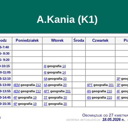
A.Kania (K1)
odz
Poniedziałek
Wtorek
Środa
Czwartek
Pi
5-7:40
5- 8:30
5- 9:20
0-10:15
4I
geografia
14
0-11:05
4I
geografia
14
5-12:10
4A
geografia
20
3P
geog
5-13:00
4EM
geografia
212
4A
geografia
20
4PT
geografia
201
3P
geog
0-13:55
4EM
geografia
212
4PT
geografia
201
4N
geografia
210
4F
geog
0-14:45
4P
geografia
19
3T
geografia
20
4N
geografia
210
4F
geog
0-15:35
4P
geografia
19
3T
geografia
20
Obowiązuje od 27 kwietni
n
ostatnia aktualizacja:
18.05.2026 r.
,