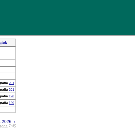
ątek
rafia
201
rafia
201
rafia
120
rafia
120
a 2026 r.
 godz.7:45