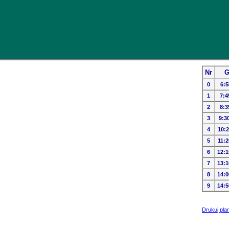
Nr
G
0
6:5
1
7:4
2
8:3
3
9:3
4
10:2
5
11:2
6
12:1
7
13:1
8
14:0
9
14:5
Drukuj pla