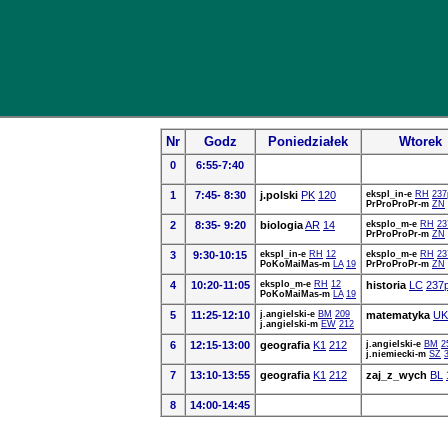
Nr
Godz
Poniedziałek
Wtorek
0
6:55-7:40
1
7:45- 8:30
j.polski
PK
120
ekspl_in-e
RH
237
PrProProPr-m
ZN
2
8:35- 9:20
biologia
AR
14
eksplo_m-e
RH
23
PrProProPr-m
ZN
3
9:30-10:15
ekspl_in-e
RH
12
eksplo_m-e
RH
23
PoKoMaiMas-m
LA
19
PrProProPr-m
ZN
4
10:20-11:05
eksplo_m-e
RH
12
historia
LC
237
PoKoMaiMas-m
LA
19
5
11:25-12:10
j.angielski-e
BM
209
matematyka
UK
j.angielski-m
EW
212
6
12:15-13:00
geografia
K1
212
j.angielski-e
BM
2
j.niemiecki-m
SZ
7
13:10-13:55
geografia
K1
212
zaj_z_wych
BL
8
14:00-14:45