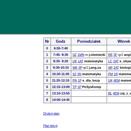
Nr
Godz
Poniedziałek
Wtorek
0
6:55-7:40
1
7:45- 8:30
SZ
1MN
-m
j.niemiecki
RE
3F
-gr2
angi
2
8:35- 9:20
UK
1AT
matematyka
LC
2AT
e_obyw
3
9:30-10:15
WK
3P
-gr2
j.ang.za
AR
2AT
biologi
4
10:20-11:05
S2
3N
matematyka
PM
1R
matema
5
11:25-12:10
PN
1P
e_dla_bezp
UK
4EM
matem
6
12:15-13:00
TP
1P
PoSysKomp
7
13:10-13:55
BL
4EM
zaj_z_
8
14:00-14:45
Drukuj plan
Plan lekcji