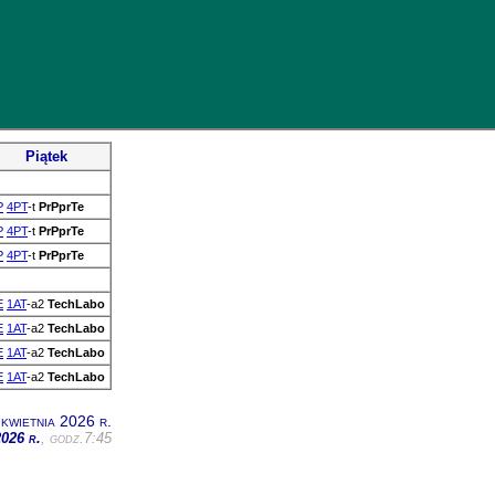
Piątek
P
4PT
-t
PrPprTe
P
4PT
-t
PrPprTe
P
4PT
-t
PrPprTe
E
1AT
-a2
TechLabo
E
1AT
-a2
TechLabo
E
1AT
-a2
TechLabo
E
1AT
-a2
TechLabo
kwietnia 2026 r.
2026 r.
, godz.7:45