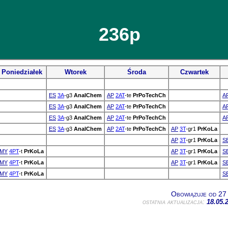
236p
Poniedziałek
Wtorek
Środa
Czwartek
ES
3A
-g3
AnalChem
AP
2AT
-te
PrPoTechCh
A
ES
3A
-g3
AnalChem
AP
2AT
-te
PrPoTechCh
A
ES
3A
-g3
AnalChem
AP
2AT
-te
PrPoTechCh
A
ES
3A
-g3
AnalChem
AP
2AT
-te
PrPoTechCh
AP
3T
-gr1
PrKoLa
AP
3T
-gr1
PrKoLa
S
MY
4PT
-t
PrKoLa
AP
3T
-gr1
PrKoLa
S
MY
4PT
-t
PrKoLa
AP
3T
-gr1
PrKoLa
S
MY
4PT
-t
PrKoLa
S
Obowiązuje od 27 
ostatnia aktualizacja:
18.05.