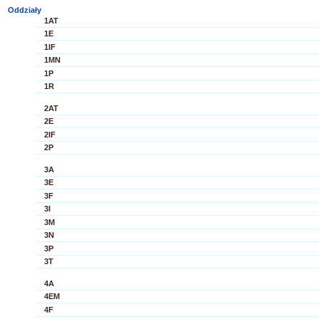
Oddziały
1AT
1E
1IF
1MN
1P
1R
2AT
2E
2IF
2P
3A
3E
3F
3I
3M
3N
3P
3T
4A
4EM
4F