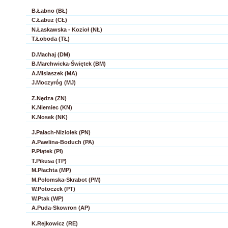
B.Łabno (BŁ)
C.Łabuz (CŁ)
N.Łaskawska - Kozioł (NŁ)
T.Łoboda (TŁ)
D.Machaj (DM)
B.Marchwicka-Świętek (BM)
A.Misiaszek (MA)
J.Moczyróg (MJ)
Z.Nędza (ZN)
K.Niemiec (KN)
K.Nosek (NK)
J.Pałach-Niziołek (PN)
A.Pawlina-Boduch (PA)
P.Piątek (PI)
T.Pikusa (TP)
M.Płachta (MP)
M.Połomska-Skrabot (PM)
W.Potoczek (PT)
W.Ptak (WP)
A.Puda-Skowron (AP)
K.Rejkowicz (RE)