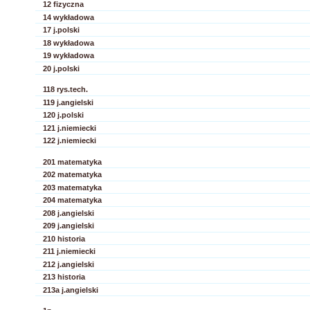
12 fizyczna
14 wykładowa
17 j.polski
18 wykładowa
19 wykładowa
20 j.polski
118 rys.tech.
119 j.angielski
120 j.polski
121 j.niemiecki
122 j.niemiecki
201 matematyka
202 matematyka
203 matematyka
204 matematyka
208 j.angielski
209 j.angielski
210 historia
211 j.niemiecki
212 j.angielski
213 historia
213a j.angielski