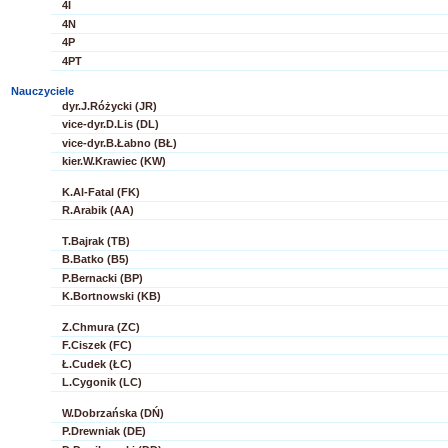
4I
4N
4P
4PT
Nauczyciele
dyr.J.Różycki (JR)
vice-dyr.D.Lis (DL)
vice-dyr.B.Łabno (BŁ)
kier.W.Krawiec (KW)
K.Al-Fatal (FK)
R.Arabik (AA)
T.Bajrak (TB)
B.Batko (B5)
P.Bernacki (BP)
K.Bortnowski (KB)
Z.Chmura (ZC)
F.Ciszek (FC)
Ł.Cudek (ŁC)
L.Cygonik (LC)
W.Dobrzańska (DŃ)
P.Drewniak (DE)