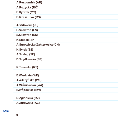
A.Respondek (AR)
A.Różycka (RÓ)
E.Ryczek (MY)
B.Rzeszutko (RS)
J.Sadowski (JS)
E.Skowron (ES)
S.Skowron (SN)
K.Stępak (SK)
A.Surowiecka-Zakrzewska (CH)
K.Syrek (S2)
A.Szeląg (SE)
D.Szydłowska (SZ)
R.Taraszka (RT)
E.Wardzała (WE)
J.Wilczyńska (WL)
A.Wiśniowska (WA)
E.Wójtowicz (EW)
R.Zgłobicka (RZ)
A.Żurowska (AŻ)
Sale
9