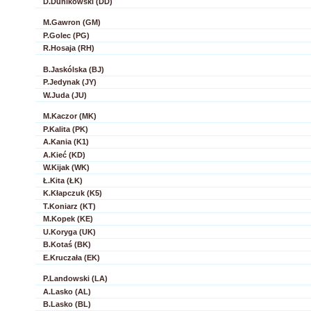
D.Dunikowski (DD)
M.Gawron (GM)
P.Golec (PG)
R.Hosaja (RH)
B.Jaskólska (BJ)
P.Jedynak (JY)
W.Juda (JU)
M.Kaczor (MK)
P.Kalita (PK)
A.Kania (K1)
A.Kieć (KD)
W.Kijak (WK)
Ł.Kita (ŁK)
K.Kłapczuk (K5)
T.Koniarz (KT)
M.Kopek (KE)
U.Koryga (UK)
B.Kotaś (BK)
E.Kruczała (EK)
P.Landowski (LA)
A.Lasko (AL)
B.Lasko (BL)